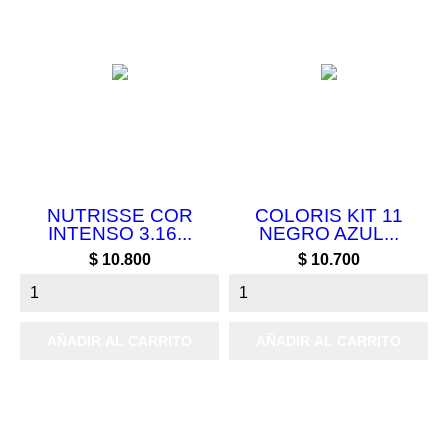
NUTRISSE COR
COLORIS KIT 11
INTENSO 3.16...
NEGRO AZUL...
Precio
Precio
$ 10.800
$ 10.700
AÑADIR AL CARRITO
AÑADIR AL CARRITO