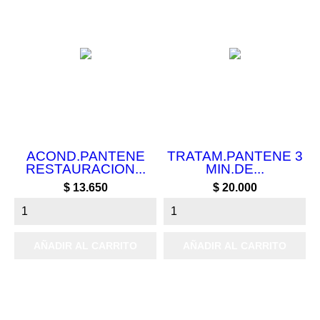
ACOND.PANTENE
TRATAM.PANTENE 3
RESTAURACION...
MIN.DE...
Precio
Precio
$ 13.650
$ 20.000
AÑADIR AL CARRITO
AÑADIR AL CARRITO