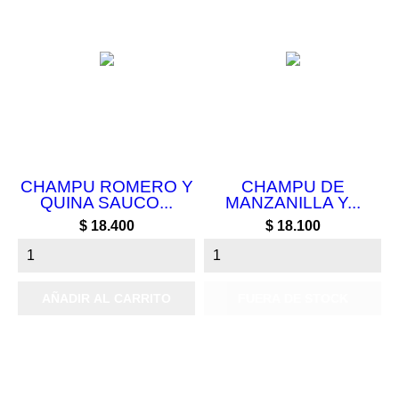
CHAMPU ROMERO Y
CHAMPU DE
QUINA SAUCO...
MANZANILLA Y...
Precio
Precio
$ 18.400
$ 18.100
AÑADIR AL CARRITO
FUERA DE STOCK