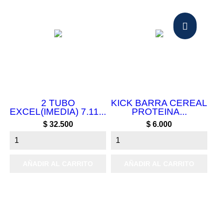
2 TUBO
KICK BARRA CEREAL
EXCEL(IMEDIA) 7.11...
PROTEINA...
Precio
Precio
$ 32.500
$ 6.000
AÑADIR AL CARRITO
AÑADIR AL CARRITO