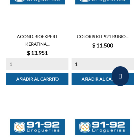
ACOND.BIOEXPERT
COLORIS KIT 921 RUBIO...
KERATINA...
Precio
$ 11.500
Precio
$ 13.951
AÑADIR AL CARRITO
AÑADIR AL CARRITO