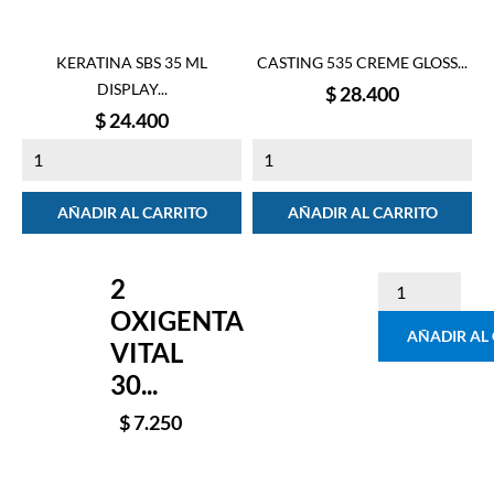
KERATINA SBS 35 ML
CASTING 535 CREME GLOSS...
DISPLAY...
Precio
$ 28.400
Precio
$ 24.400
AÑADIR AL CARRITO
AÑADIR AL CARRITO
2
OXIGENTA
AÑADIR AL
VITAL
30...
$ 7.250