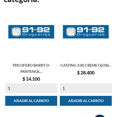
TRICOFERO BARRY D-
CASTING 3.00 CREME GLOSS...
PANTENOL...
Precio
$ 28.400
Precio
$ 14.100
AÑADIR AL CARRITO
AÑADIR AL CARRITO