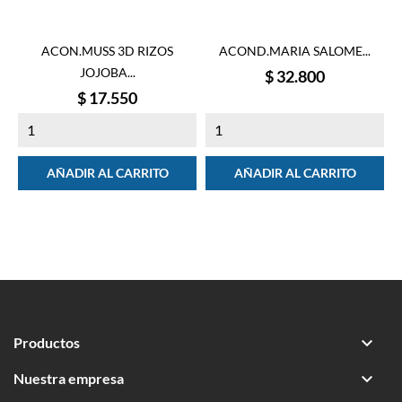
ACON.MUSS 3D RIZOS
ACOND.MARIA SALOME...
JOJOBA...
Precio
$ 32.800
Precio
$ 17.550
AÑADIR AL CARRITO
AÑADIR AL CARRITO

Productos

Nuestra empresa