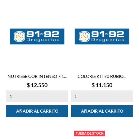
NUTRISSE COR INTENSO 7.1...
COLORIS KIT 70 RUBIO...
Precio
Precio
$ 12.550
$ 11.150
AÑADIR AL CARRITO
AÑADIR AL CARRITO
FUERA DE STOCK