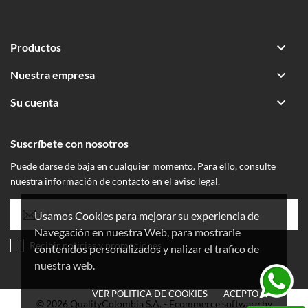

Productos

Nuestra empresa

Su cuenta
Suscríbete con nosotros
Puede darse de baja en cualquier momento. Para ello, consulte
nuestra información de contacto en el aviso legal.
Usamos Cookies para mejorar su experiencia de
Navegación en nuestra Web, para mostrarle
Recibir noticias y promociones
contenidos personalizados y nalizar el trafico de
nuestra web.
VER POLITICA DE COOKIES
ACEPTO
done
© 2026 QualityColombia S.A. - Ecommerce software by