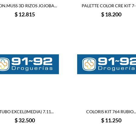
N.MUSS 3D RIZOS JOJOBA...
PALETTE COLOR CRE KIT 7-1
Precio
Precio
$ 12.815
$ 18.200
TUBO EXCEL(IMEDIA) 7.11...
COLORIS KIT 764 RUBIO..
Precio
Precio
$ 32.500
$ 11.250