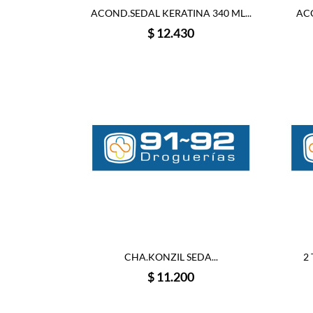
ACOND.SEDAL KERATINA 340 ML...
ACO
Precio
$ 12.430
CHA.KONZIL SEDA...
2 
Precio
$ 11.200