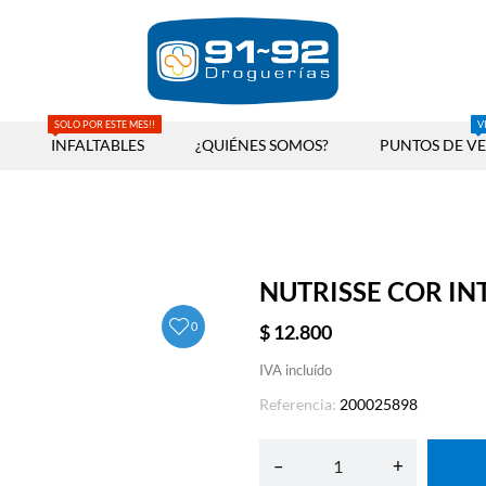
SOLO POR ESTE MES!!
V
INFALTABLES
¿QUIÉNES SOMOS?
PUNTOS DE V
NUTRISSE COR IN
0
$ 12.800
IVA incluído
Referencia:
200025898
–
+