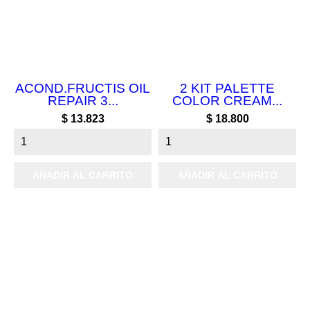
ACOND.FRUCTIS OIL
2 KIT PALETTE
REPAIR 3...
COLOR CREAM...
Precio
Precio
$ 13.823
$ 18.800
AÑADIR AL CARRITO
AÑADIR AL CARRITO

Productos