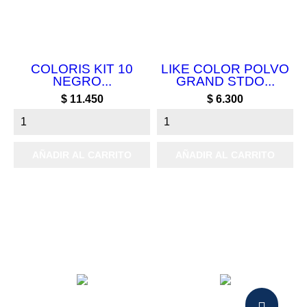
COLORIS KIT 10
LIKE COLOR POLVO
NEGRO...
GRAND STDO...
Precio
Precio
$ 11.450
$ 6.300
AÑADIR AL CARRITO
AÑADIR AL CARRITO