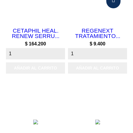
CETAPHIL HEAL.
REGENEXT
RENEW SERRU...
TRATAMIENTO...
Precio
Precio
$ 164.200
$ 9.400
AÑADIR AL CARRITO
AÑADIR AL CARRITO