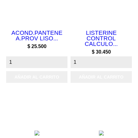
ACOND.PANTENE
LISTERINE
A.PROV LISO...
CONTROL
CALCULO...
Precio
$ 25.500
Precio
$ 30.450
AÑADIR AL CARRITO
AÑADIR AL CARRITO