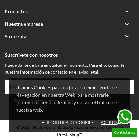

Productos

Nuestra empresa

Su cuenta
Suscríbete con nosotros
Puede darse de baja en cualquier momento. Para ello, consulte
nuestra información de contacto en el aviso legal.
Usamos Cookies para mejorar su experiencia de
Navegación en nuestra Web, para mostrarle
Recibir noticias y promociones
contenidos personalizados y nalizar el trafico de
nuestra web.
VER POLITICA DE COOKIES
ACEPTO
done
© 2026 QualityColombia S.A. - Ecommerce software by
Contáctanos
PrestaShop™