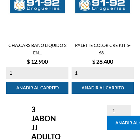
CHA.CARS BANO LIQUIDO 2
PALETTE COLOR CRE KIT 5-
EN...
68...
Precio
Precio
$ 12.900
$ 28.400
AÑADIR AL CARRITO
AÑADIR AL CARRITO
3
JABON
AÑADIR AL
JJ
ADULTO