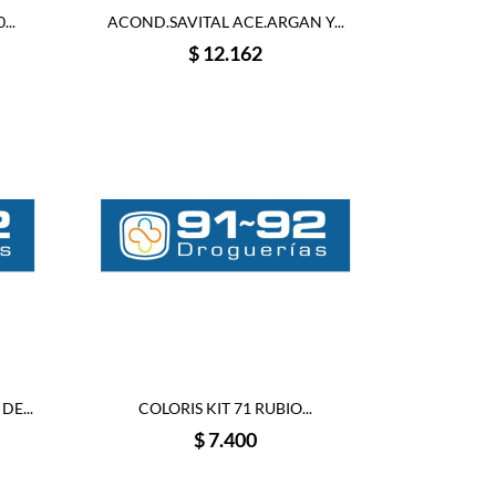
..
ACOND.SAVITAL ACE.ARGAN Y...
Precio
$ 12.162
E...
COLORIS KIT 71 RUBIO...
Precio
$ 7.400