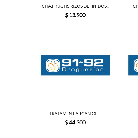
CHA.FRUCTIS RIZOS DEFINIDOS...
CH
Precio
$ 13.900
TRATAM.INT ARGAN OIL...
Precio
$ 44.300