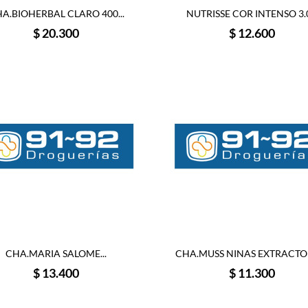
A.BIOHERBAL CLARO 400...
NUTRISSE COR INTENSO 3.0.
Precio
Precio
$ 20.300
$ 12.600
CHA.MARIA SALOME...
CHA.MUSS NINAS EXTRACTO D
Precio
Precio
$ 13.400
$ 11.300