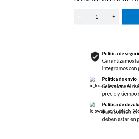
–
+
Política de segu
Garantizamos la 
integramos con 
Política de envío
Seleccione el mé
precio y tiempo
Política de devol
Para solicitar u
deben estar en 