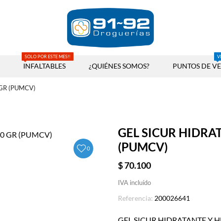
SOLO POR ESTE MES!!
V
INFALTABLES
¿QUIÉNES SOMOS?
PUNTOS DE V
GR (PUMCV)
GEL SICUR HIDRA
(PUMCV)
0
$ 70.100
IVA incluído
Referencia:
200026641
GEL SICUR HIDRATANTE Y 