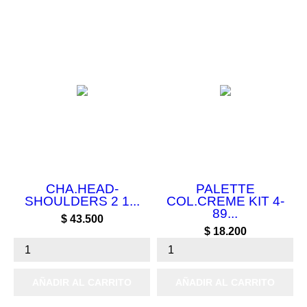
CHA.HEAD-
PALETTE
SHOULDERS 2 1...
COL.CREME KIT 4-
89...
Precio
$ 43.500
Precio
$ 18.200
AÑADIR AL CARRITO
AÑADIR AL CARRITO