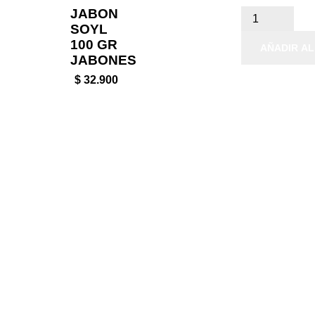
JABON
SOYL
100 GR
AÑADIR AL
JABONES
$ 32.900

Productos

Nuestra empresa

Su cuenta