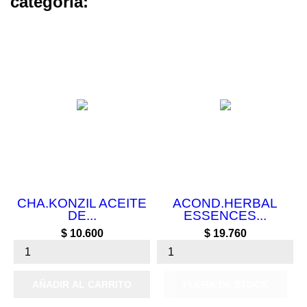
categoría:
FUERA DE STOCK
CHA.KONZIL ACEITE
ACOND.HERBAL
DE...
ESSENCES...
Precio
Precio
$ 10.600
$ 19.760
AÑADIR AL CARRITO
FUERA DE STOCK