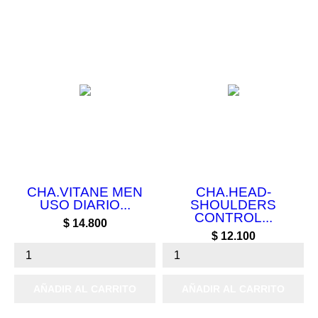
CHA.VITANE MEN
CHA.HEAD-
USO DIARIO...
SHOULDERS
CONTROL...
Precio
$ 14.800
Precio
$ 12.100
AÑADIR AL CARRITO
AÑADIR AL CARRITO