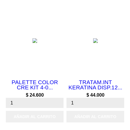
PALETTE COLOR
TRATAM.INT
CRE KIT 4-0...
KERATINA DISP.12...
Precio
Precio
$ 24.600
$ 44.000
AÑADIR AL CARRITO
AÑADIR AL CARRITO