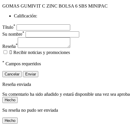
GOMAS GUMIVIT C ZINC BOLSA 6 SBS MINIPAC
Calificación:
*
Título
*
Su nombre
*
Reseña

Recibir noticias y promociones
*
Campos requeridos
Cancelar
Enviar
Reseña enviada
Su comentario ha sido añadido y estará disponible una vez sea aprob
Hecho
Su reseña no pudo ser enviada
Hecho