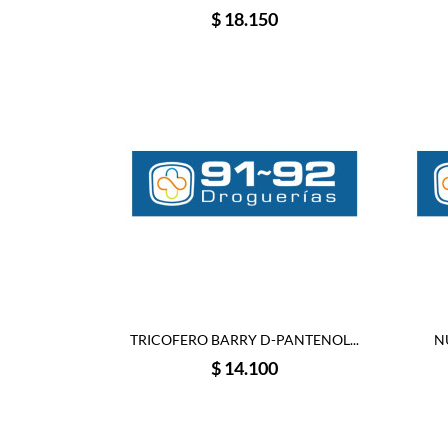
Precio
$ 18.150
TRICOFERO BARRY D-PANTENOL...
N
Precio
$ 14.100