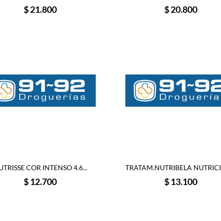
Precio
Precio
$ 21.800
$ 20.800
UTRISSE COR INTENSO 4.6...
TRATAM.NUTRIBELA NUTRICIO
Precio
Precio
$ 12.700
$ 13.100