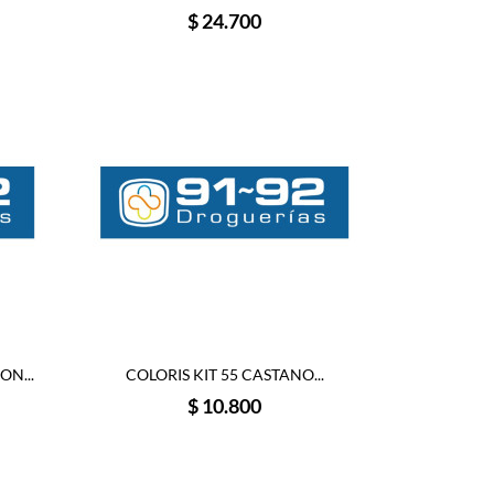
Precio
$ 24.700
N...
COLORIS KIT 55 CASTANO...
Precio
$ 10.800