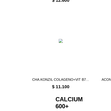
$ 12.600
CHA.KONZIL COLAGENO+VIT B7...
ACON
Precio
$ 11.100
CALCIUM
600+