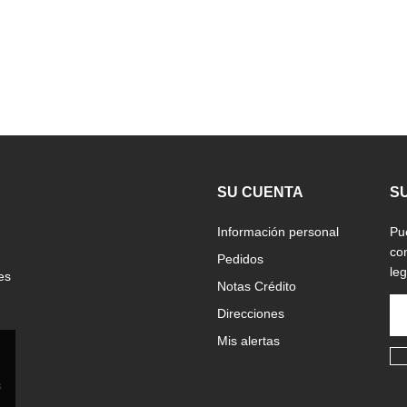
SU CUENTA
S
Información personal
Pu
co
Pedidos
leg
es
Notas Crédito
Direcciones
Mis alertas
s