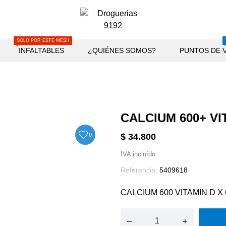
SOLO POR ESTE MES!!
INFALTABLES
¿QUIÉNES SOMOS?
PUNTOS DE 
CALCIUM 600+ VI
0
$ 34.800
IVA incluído
Referencia:
5409618
CALCIUM 600 VITAMIN D X
–
+