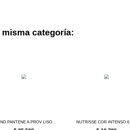
a misma categoría:
ND.PANTENE A.PROV LISO...
NUTRISSE COR INTENSO 6.0
Precio
Precio