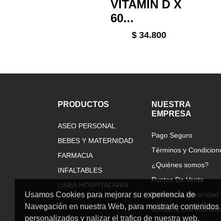
VITAMIN D X
60...
$ 34.800
PRODUCTOS
NUESTRA
EMPRESA
ASEO PERSONAL
Pago Seguro
BEBES Y MATERNIDAD
Términos y Condicion
FARMACIA
¿Quiénes somos?
INFALTABLES
Puntos De Venta
LINEA HOSPITALARIA
Usamos Cookies para mejorar su experiencia de
Política de Privacidad
Navegación en nuestra Web, para mostrarle contenidos
Contacte con nosotro
personalizados y nalizar el trafico de nuestra web.