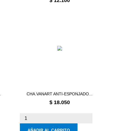
$ 12.100
.
CHA.VANART ANTI-ESPONJADO...
Precio
$ 18.050
AÑADIR AL CARRITO