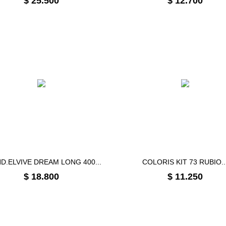
$ 25.500
$ 12.700
D.ELVIVE DREAM LONG 400...
COLORIS KIT 73 RUBIO..
Precio
Precio
$ 18.800
$ 11.250