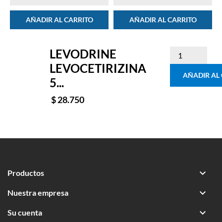
AÑADIR AL CARRITO
AÑADIR AL CARRITO
LEVODRINE
LEVOCETIRIZINA
AÑADIR AL
5...
$ 28.750

Productos

Nuestra empresa

Su cuenta