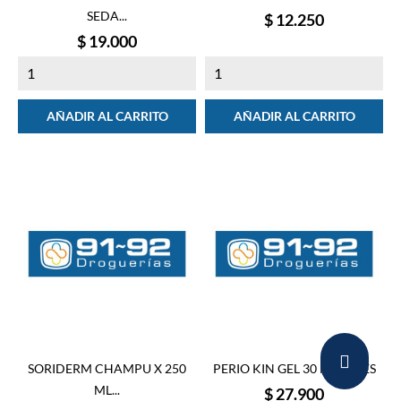
SEDA...
Precio
$ 12.250
Precio
$ 19.000
AÑADIR AL CARRITO
AÑADIR AL CARRITO
SORIDERM CHAMPU X 250
PERIO KIN GEL 30 ML GELES
ML...
Precio
$ 27.900