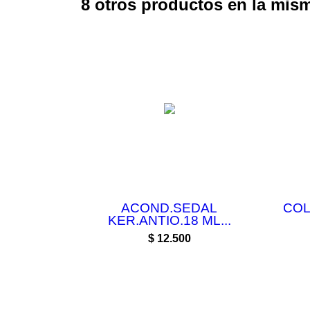
8 otros productos en la mism
ACOND.SEDAL
COL
KER.ANTIO.18 ML...
Precio
$ 12.500