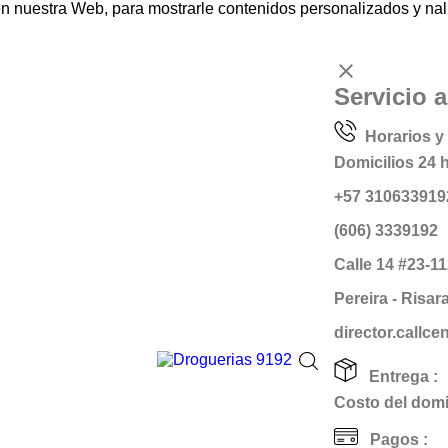
nuestra Web, para mostrarle contenidos personalizados y naliz
clear
Servicio a
Horarios y 
Domicilios 24 
+57 310633919
(606) 3339192
Calle 14 #23-1
Pereira - Risar
director.callc
Entrega :
Costo del domic
Pagos :