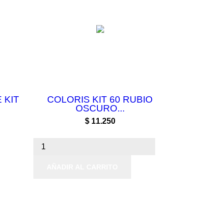
 KIT
COLORIS KIT 60 RUBIO
OSCURO...
Precio
$ 11.250
AÑADIR AL CARRITO