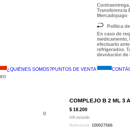
Contraentrega, 
Transferencia
Mercadopago
Política de
En caso de req
medicamento,
efectuarlo ante
refrigerados.
devolución de 
MES!!
Visítanos
¿QUIÉNES SOMOS?
PUNTOS DE VENTA
CONTÁ
MED
COMPLEJO B 2 ML 3 
$ 18.200
0
IVA incluído
Referencia:
100027566