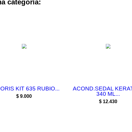
a categoría:
ORIS KIT 635 RUBIO...
ACOND.SEDAL KERA
340 ML...
Precio
$ 9.000
Precio
$ 12.430