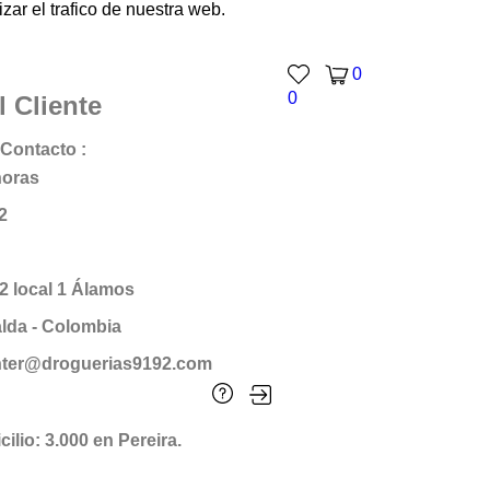
ar el trafico de nuestra web.
0
0
l Cliente
Contacto :
horas
2
12 local 1 Álamos
alda - Colombia
enter@droguerias9192.com
ilio: 3.000 en Pereira.