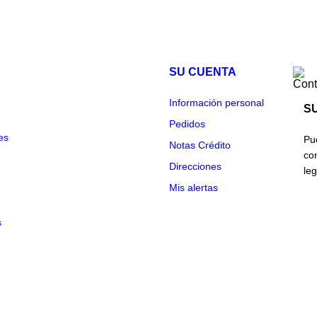
SU CUENTA
Cont
Información personal
S
Pedidos
es
Pu
Notas Crédito
co
Direcciones
leg
Mis alertas
s
© 2026 QualityColombia S.A. - Ecommerce software by PrestaShop™