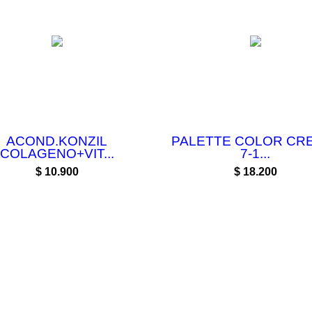
ACOND.KONZIL
PALETTE COLOR CRE
COLAGENO+VIT...
7-1...
Precio
Precio
$ 10.900
$ 18.200