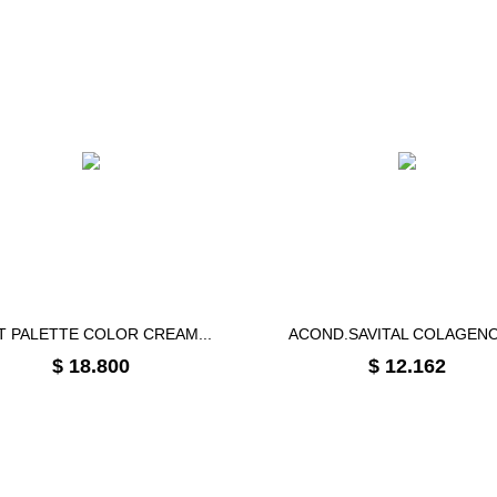
IT PALETTE COLOR CREAM...
ACOND.SAVITAL COLAGENO 
Precio
Precio
$ 18.800
$ 12.162