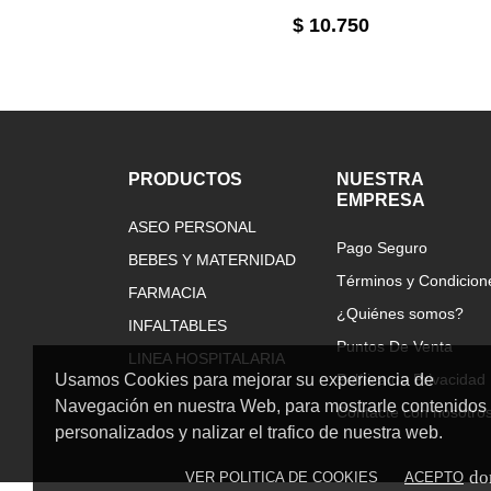
$ 10.750
PRODUCTOS
NUESTRA
EMPRESA
ASEO PERSONAL
Pago Seguro
BEBES Y MATERNIDAD
Términos y Condicion
FARMACIA
¿Quiénes somos?
INFALTABLES
Puntos De Venta
LINEA HOSPITALARIA
Usamos Cookies para mejorar su experiencia de
Política de Privacidad
Navegación en nuestra Web, para mostrarle contenidos
Contacte con nosotro
personalizados y nalizar el trafico de nuestra web.
do
VER POLITICA DE COOKIES
ACEPTO