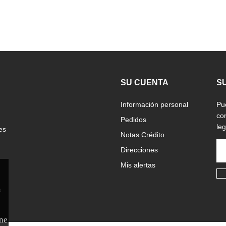
SU CUENTA
S
Información personal
Pu
co
Pedidos
leg
es
Notas Crédito
Direcciones
Mis alertas
s
ne