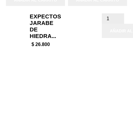
AÑADIR AL CARRITO
AÑADIR AL CARRITO
EXPECTOS
JARABE
DE
AÑADIR AL
HIEDRA...
$ 26.800

Productos

Nuestra empresa