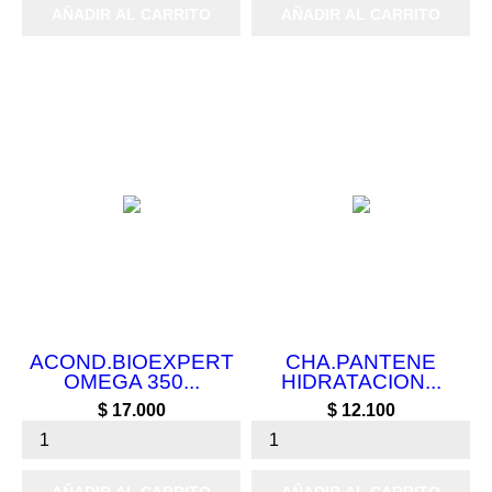
AÑADIR AL CARRITO
AÑADIR AL CARRITO
ACOND.BIOEXPERT
CHA.PANTENE
OMEGA 350...
HIDRATACION...
Precio
Precio
$ 17.000
$ 12.100