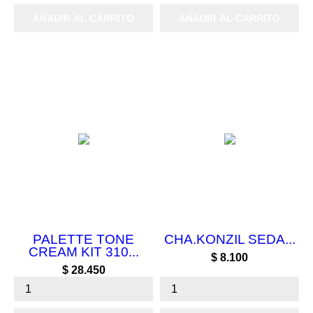
AÑADIR AL CARRITO
AÑADIR AL CARRITO
PALETTE TONE
CHA.KONZIL SEDA...
CREAM KIT 310...
Precio
$ 8.100
Precio
$ 28.450