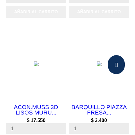
AÑADIR AL CARRITO
AÑADIR AL CARRITO
ACON.MUSS 3D
BARQUILLO PIAZZA
LISOS MURU...
FRESA...
Precio
Precio
$ 17.550
$ 3.400