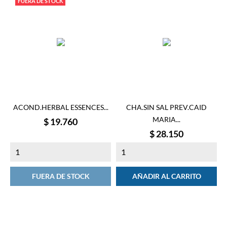
FUERA DE STOCK
ACOND.HERBAL ESSENCES...
CHA.SIN SAL PREV.CAID
MARIA...
Precio
$ 19.760
Precio
$ 28.150
FUERA DE STOCK
AÑADIR AL CARRITO