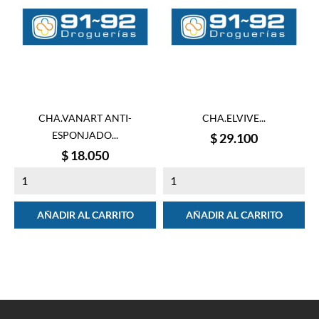
CHA.VANART ANTI-
CHA.ELVIVE...
ESPONJADO...
Precio
$ 29.100
Precio
$ 18.050
AÑADIR AL CARRITO
AÑADIR AL CARRITO