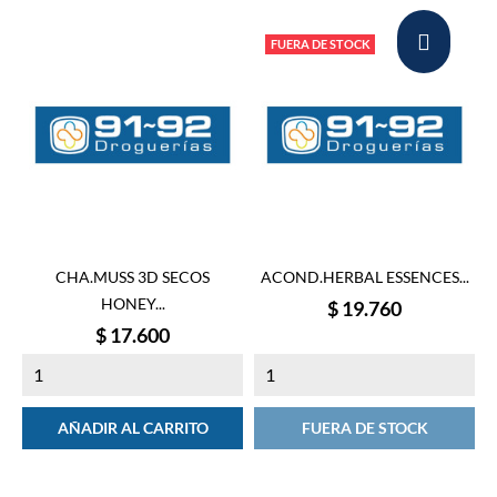
FUERA DE STOCK
CHA.MUSS 3D SECOS
ACOND.HERBAL ESSENCES...
HONEY...
Precio
$ 19.760
Precio
$ 17.600
AÑADIR AL CARRITO
FUERA DE STOCK