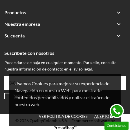

Productos

Nuestra empresa

Su cuenta
Suscríbete con nosotros
Puede darse de baja en cualquier momento. Para ello, consulte
nuestra información de contacto en el aviso legal.
Usamos Cookies para mejorar su experiencia de
Navegación en nuestra Web, para mostrarle
Recibir noticias y promociones
contenidos personalizados y nalizar el trafico de
nuestra web.
VER POLITICA DE COOKIES
ACEPTO
done
© 2026 QualityColombia S.A. - Ecommerce software by
Contáctanos
PrestaShop™