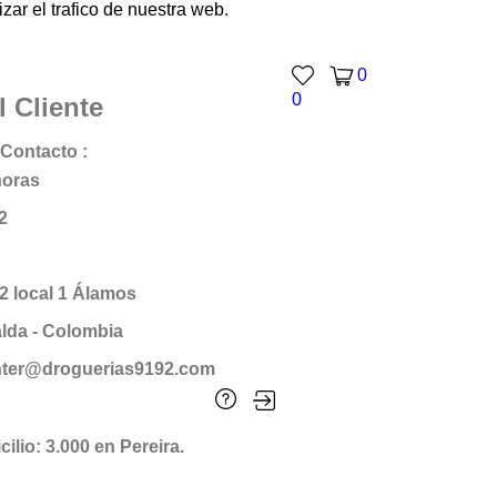
ar el trafico de nuestra web.
0
0
l Cliente
Contacto :
horas
2
12 local 1 Álamos
alda - Colombia
enter@droguerias9192.com
ilio: 3.000 en Pereira.