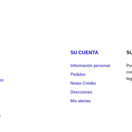
SU CUENTA
S
Información personal
Pu
co
Pedidos
leg
es
Notas Crédito
Direcciones
Mis alertas
s