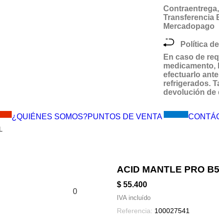
Contraentrega, 
Transferencia
Mercadopago
Política de
En caso de req
medicamento,
efectuarlo ante
refrigerados.
devolución de 
MES!!
Visítanos
¿QUIÉNES SOMOS?
PUNTOS DE VENTA
CONTÁ
L
ACID MANTLE PRO B5 
$ 55.400
0
IVA incluído
Referencia:
100027541