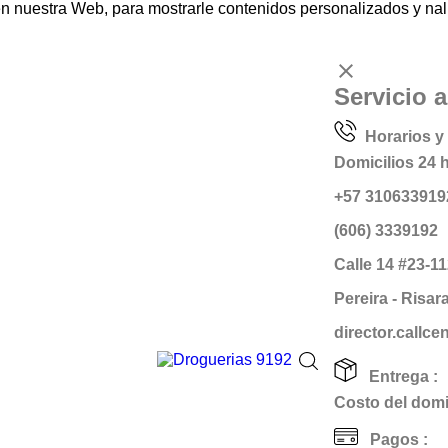
nuestra Web, para mostrarle contenidos personalizados y naliz
clear
Servicio a
Horarios y 
Domicilios 24 
+57 310633919
(606) 3339192
Calle 14 #23-1
Pereira - Risar
director.callc
Entrega :
Costo del domic
Pagos :