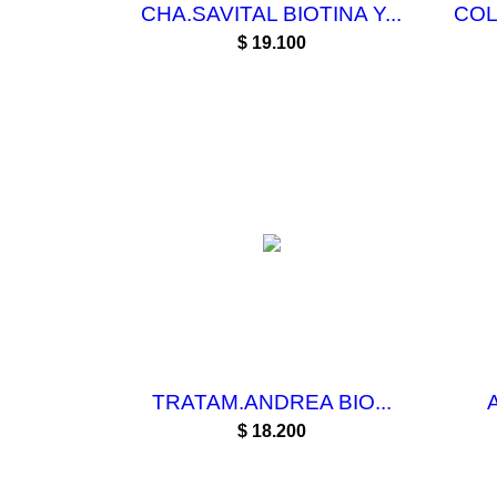
CHA.SAVITAL BIOTINA Y...
COL
Precio
$ 19.100
TRATAM.ANDREA BIO...
Precio
$ 18.200