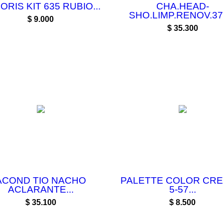
ORIS KIT 635 RUBIO...
CHA.HEAD-
SHO.LIMP.RENOV.375
Precio
$ 9.000
Precio
$ 35.300
ACOND TIO NACHO
PALETTE COLOR CRE
ACLARANTE...
5-57...
Precio
Precio
$ 35.100
$ 8.500