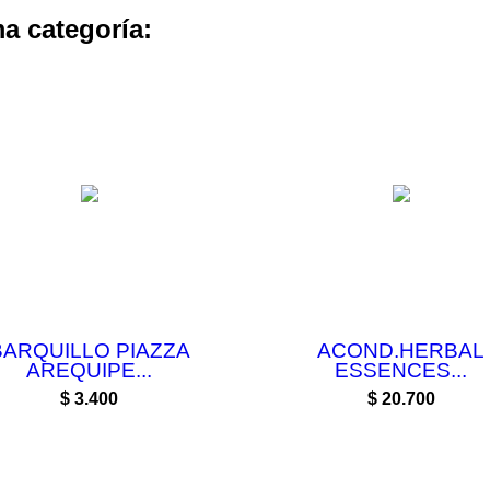
a categoría:
BARQUILLO PIAZZA
ACOND.HERBAL
AREQUIPE...
ESSENCES...
Precio
Precio
$ 3.400
$ 20.700