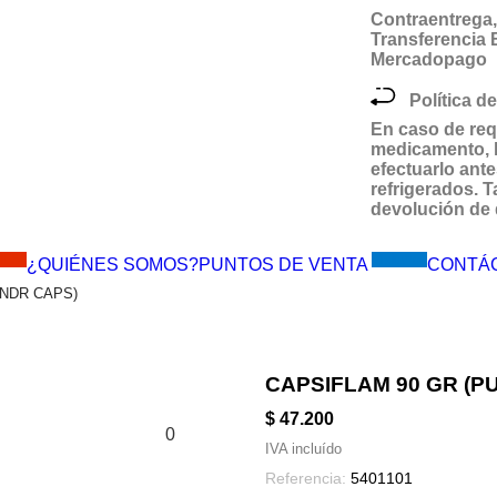
Contraentrega, 
Transferencia
Mercadopago
Política de
En caso de req
medicamento,
efectuarlo ante
refrigerados.
devolución de 
MES!!
Visítanos
¿QUIÉNES SOMOS?
PUNTOS DE VENTA
CONTÁ
ONDR CAPS)
CAPSIFLAM 90 GR (
$ 47.200
0
IVA incluído
Referencia:
5401101