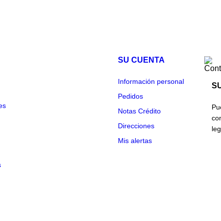
SU CUENTA
Cont
Información personal
S
Pedidos
es
Pu
Notas Crédito
co
Direcciones
leg
Mis alertas
s
© 2026 QualityColombia S.A. - Ecommerce software by PrestaShop™