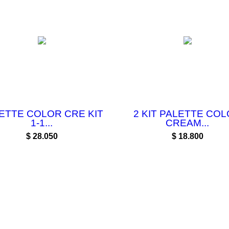
ETTE COLOR CRE KIT
2 KIT PALETTE CO
1-1...
CREAM...
Precio
Precio
$ 28.050
$ 18.800