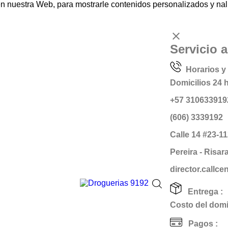
nuestra Web, para mostrarle contenidos personalizados y naliz
clear
Servicio a
Horarios y 
Domicilios 24 
+57 310633919
(606) 3339192
Calle 14 #23-1
Pereira - Risar
director.callc
Entrega :
Costo del domic
Pagos :