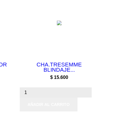
LOR
CHA.TRESEMME
BLINDAJE...
Precio
$ 15.600
AÑADIR AL CARRITO