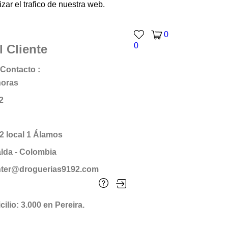
ar el trafico de nuestra web.
0
0
l Cliente
Contacto :
horas
2
12 local 1 Álamos
alda - Colombia
enter@droguerias9192.com
ilio: 3.000 en Pereira.