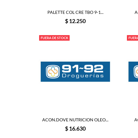
PALETTE COL CRE TBO 9-1...
A
Precio
$ 12.250
FUERA DE STOCK
FUER
ACON.DOVE NUTRICION OLEO...
A
Precio
$ 16.630