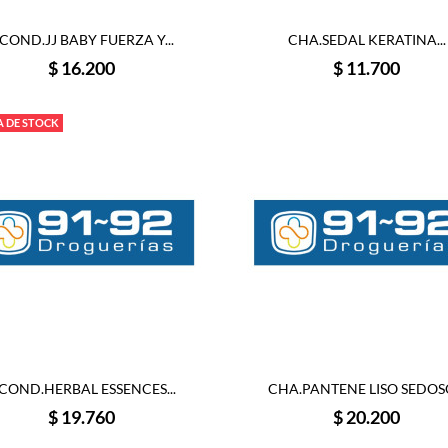
COND.JJ BABY FUERZA Y...
CHA.SEDAL KERATINA...
Precio
Precio
$ 16.200
$ 11.700
A DE STOCK
COND.HERBAL ESSENCES...
CHA.PANTENE LISO SEDOSO
Precio
Precio
$ 19.760
$ 20.200