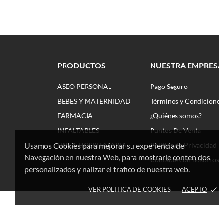
PRODUCTOS
NUESTRA EMPRES
ASEO PERSONAL
Pago Seguro
BEBES Y MATERNIDAD
Términos y Condicion
FARMACIA
¿Quiénes somos?
INFALTABLES
Puntos De Venta
Usamos Cookies para mejorar su experiencia de
LINEA HOSPITALARIA
Política de Privacidad
Navegación en nuestra Web, para mostrarle contenidos
Contacte con nosotros
personalizados y nalizar el trafico de nuestra web.
VER POLITICA DE COOKIES
ACEPTO
done