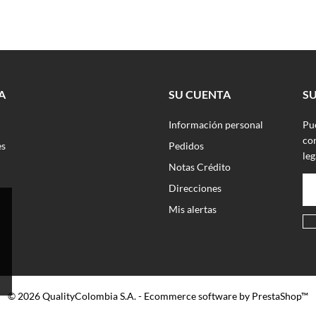
A
SU CUENTA
S
Información personal
Pu
con
es
Pedidos
leg
Notas Crédito
Direcciones
Mis alertas
© 2026 QualityColombia S.A. - Ecommerce software by PrestaShop™