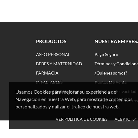
PRODUCTOS
NUESTRA EMPRES
ASEO PERSONAL
Pago Seguro
BEBES Y MATERNIDAD
Términos y Condicion
FARMACIA
¿Quiénes somos?
INFALTABLES
Puntos De Venta
Usamos Cookies para mejorar su experiencia de
LINEA HOSPITALARIA
Política de Privacidad
Navegación en nuestra Web, para mostrarle contenidos
Contacte con nosotros
personalizados y nalizar el trafico de nuestra web.
VER POLITICA DE COOKIES
ACEPTO
done