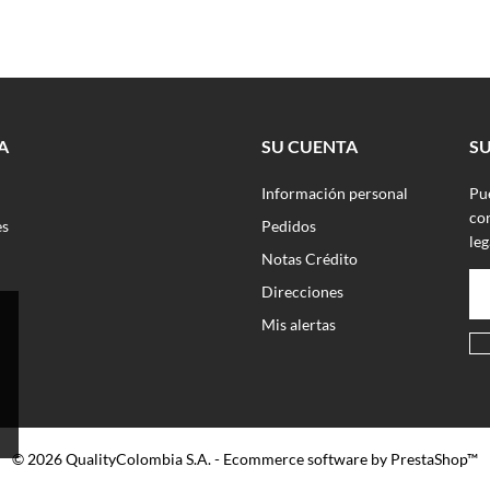
A
SU CUENTA
S
Información personal
Pu
con
es
Pedidos
leg
Notas Crédito
Direcciones
Mis alertas
© 2026 QualityColombia S.A. - Ecommerce software by PrestaShop™