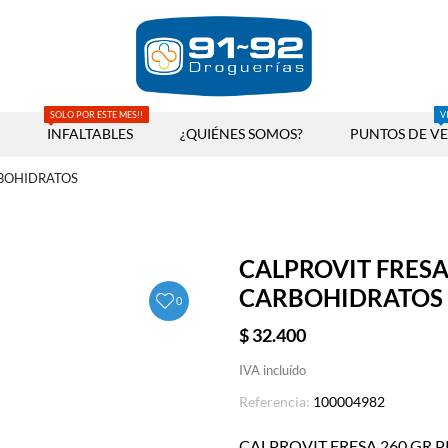
SOLO POR ESTE MES!!
V
INFALTABLES
¿QUIÉNES SOMOS?
PUNTOS DE V
RBOHIDRATOS
CALPROVIT FRESA
CARBOHIDRATOS
0
$ 32.400
IVA incluído
Referencia:
100004982
CALPROVIT FRESA 260 GR 