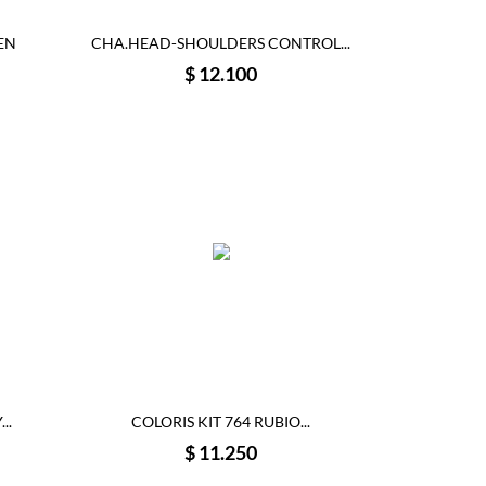
EN
CHA.HEAD-SHOULDERS CONTROL...
Precio
$ 12.100
..
COLORIS KIT 764 RUBIO...
Precio
$ 11.250