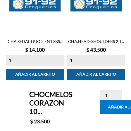
CHA.SEDAL DUO 2 EN1 SBS...
CHA.HEAD-SHOULDERS 2 1...
Precio
Precio
$ 14.100
$ 43.500
AÑADIR AL CARRITO
AÑADIR AL CARRITO
CHOCMELOS
CORAZON
AÑADIR AL
10...
$ 23.500