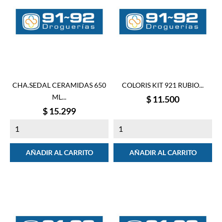
CHA.SEDAL CERAMIDAS 650
COLORIS KIT 921 RUBIO...
ML...
Precio
$ 11.500
Precio
$ 15.299
AÑADIR AL CARRITO
AÑADIR AL CARRITO