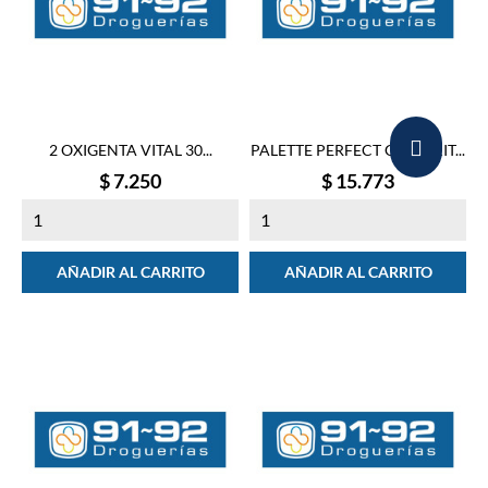
2 OXIGENTA VITAL 30...
PALETTE PERFECT GLOSS KIT...
Precio
Precio
$ 7.250
$ 15.773
AÑADIR AL CARRITO
AÑADIR AL CARRITO