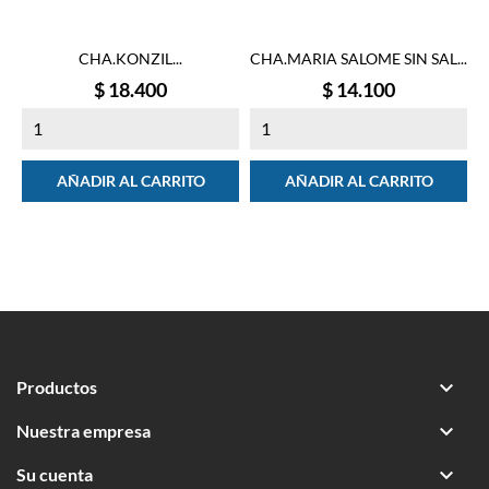
CHA.KONZIL...
CHA.MARIA SALOME SIN SAL...
Precio
Precio
$ 18.400
$ 14.100
AÑADIR AL CARRITO
AÑADIR AL CARRITO

Productos

Nuestra empresa

Su cuenta