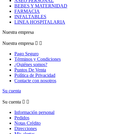
ASEO PERSONAL
BEBES Y MATERNIDAD
FARMACIA
INFALTABLES
LINEA HOSPITALARIA
Nuestra empresa
Nuestra empresa


Pago Seguro
Términos y Condiciones
¿Quiénes somos?
Puntos De Venta
Política de Privacidad
Contacte con nosotros
Su cuenta
Su cuenta


Información personal
Pedidos
Notas Crédito
Direcciones
Mis alertas