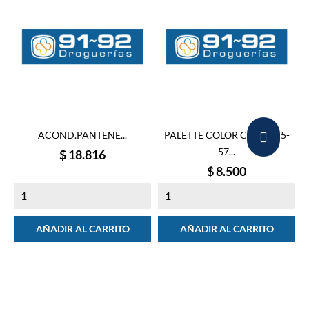
ACOND.PANTENE...
PALETTE COLOR CRE.TUB 5-
57...
Precio
$ 18.816
Precio
$ 8.500
AÑADIR AL CARRITO
AÑADIR AL CARRITO