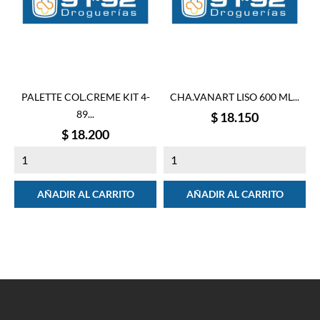
PALETTE COL.CREME KIT 4-
CHA.VANART LISO 600 ML...
89...
Precio
$ 18.150
Precio
$ 18.200
AÑADIR AL CARRITO
AÑADIR AL CARRITO