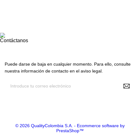

Nuestra empresa

Su cuenta
Contáctanos
Suscríbete con nosotros
Puede darse de baja en cualquier momento. Para ello, consulte
nuestra información de contacto en el aviso legal.
Recibir noticias y promociones
© 2026 QualityColombia S.A. - Ecommerce software by
PrestaShop™