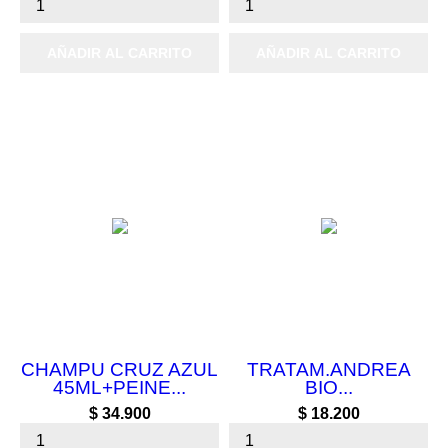
AÑADIR AL CARRITO
AÑADIR AL CARRITO
CHAMPU CRUZ AZUL
TRATAM.ANDREA
45ML+PEINE...
BIO...
Precio
Precio
$ 34.900
$ 18.200