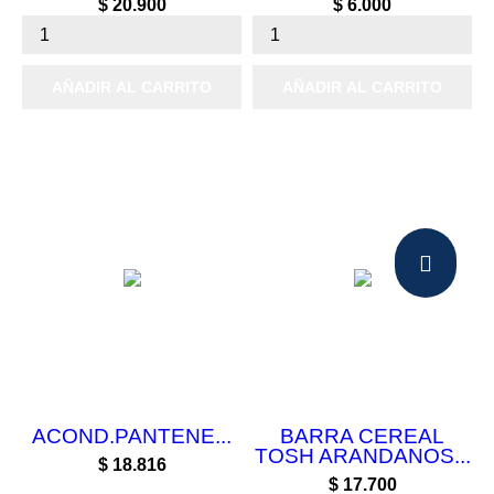
Precio
Precio
$ 20.900
$ 6.000
AÑADIR AL CARRITO
AÑADIR AL CARRITO
ACOND.PANTENE...
BARRA CEREAL
TOSH ARANDANOS...
Precio
$ 18.816
Precio
$ 17.700