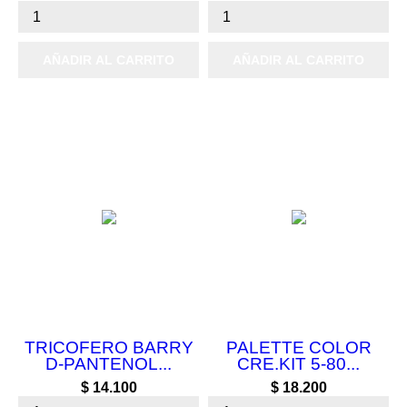
AÑADIR AL CARRITO
AÑADIR AL CARRITO
TRICOFERO BARRY
PALETTE COLOR
D-PANTENOL...
CRE.KIT 5-80...
Precio
Precio
$ 14.100
$ 18.200