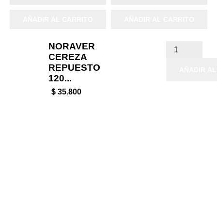
AÑADIR AL CARRITO
AÑADIR AL CARRITO
NORAVER
CEREZA
REPUESTO
AÑADIR AL
120...
$ 35.800

Productos