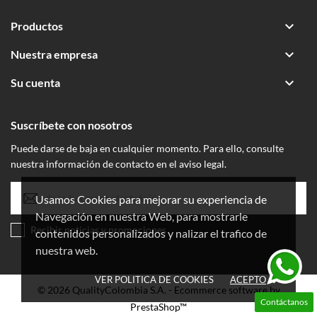

Productos

Nuestra empresa

Su cuenta
Suscríbete con nosotros
Puede darse de baja en cualquier momento. Para ello, consulte
nuestra información de contacto en el aviso legal.
Usamos Cookies para mejorar su experiencia de
Navegación en nuestra Web, para mostrarle
Recibir noticias y promociones
contenidos personalizados y nalizar el trafico de
nuestra web.
VER POLITICA DE COOKIES
ACEPTO
done
© 2026 QualityColombia S.A. - Ecommerce software by
Contáctanos
PrestaShop™