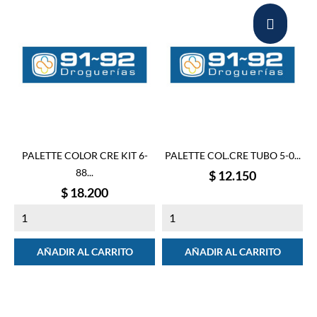
PALETTE COLOR CRE KIT 6-
PALETTE COL.CRE TUBO 5-0...
88...
Precio
$ 12.150
Precio
$ 18.200
AÑADIR AL CARRITO
AÑADIR AL CARRITO