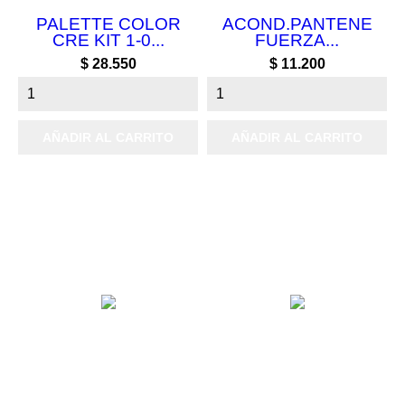
PALETTE COLOR
ACOND.PANTENE
CRE KIT 1-0...
FUERZA...
Precio
Precio
$ 28.550
$ 11.200
AÑADIR AL CARRITO
AÑADIR AL CARRITO