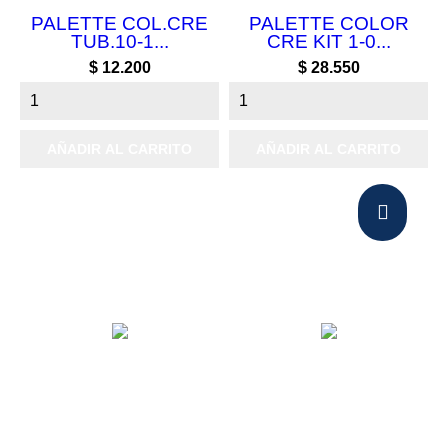
PALETTE COL.CRE
PALETTE COLOR
TUB.10-1...
CRE KIT 1-0...
Precio
Precio
$ 12.200
$ 28.550
AÑADIR AL CARRITO
AÑADIR AL CARRITO