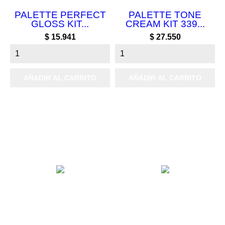
PALETTE PERFECT
PALETTE TONE
GLOSS KIT...
CREAM KIT 339...
Precio
Precio
$ 15.941
$ 27.550
AÑADIR AL CARRITO
AÑADIR AL CARRITO