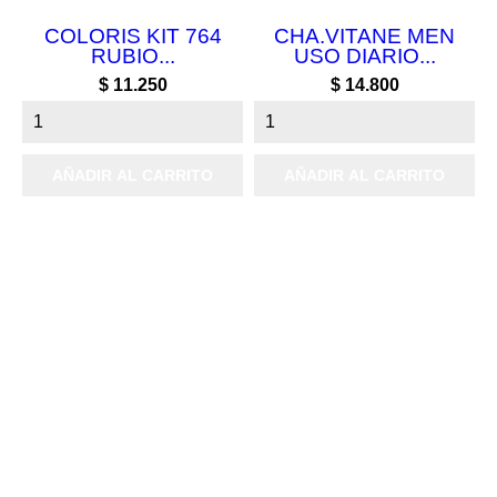
COLORIS KIT 764
CHA.VITANE MEN
RUBIO...
USO DIARIO...
Precio
Precio
$ 11.250
$ 14.800
AÑADIR AL CARRITO
AÑADIR AL CARRITO

Productos

Nuestra empresa

Su cuenta