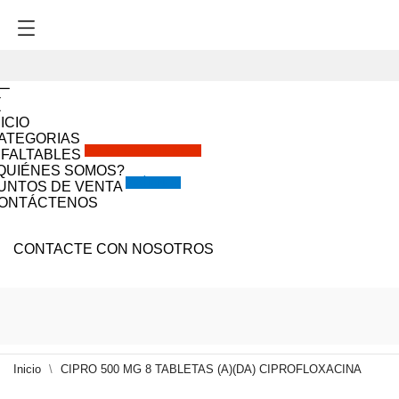
NICIO
ATEGORIAS
SOLO POR ESTE MES!!
NFALTABLES
QUIÉNES SOMOS?
VISÍTANOS
UNTOS DE VENTA
ONTÁCTENOS
CONTACTE CON NOSOTROS
Inicio
CIPRO 500 MG 8 TABLETAS (A)(DA) CIPROFLOXACINA