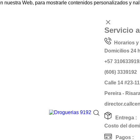
nuestra Web, para mostrarle contenidos personalizados y naliz
clear
Servicio a
Horarios y 
Domicilios 24 
+57 310633919
(606) 3339192
Calle 14 #23-1
Pereira - Risar
director.callc
Entrega :
Costo del domic
Pagos :