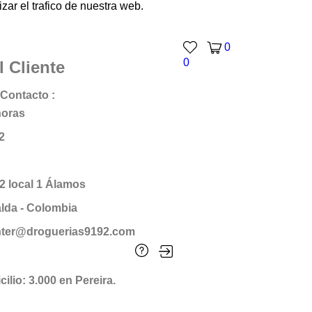
ar el trafico de nuestra web.
0
0
l Cliente
Contacto :
horas
2
12 local 1 Álamos
alda - Colombia
enter@droguerias9192.com
ilio: 3.000 en Pereira.