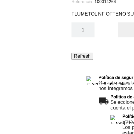
Referencia:
100014264
FLUMETOL NF OFTENO S
Política de segu
Garantizamos la
nos integramos
Política de
Seleccione
cuenta el 
Polít
Para 
Los p
esta