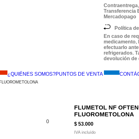
Contraentrega, 
Transferencia
Mercadopago
Política de
En caso de req
medicamento,
efectuarlo ante
refrigerados.
devolución de 
MES!!
Visítanos
¿QUIÉNES SOMOS?
PUNTOS DE VENTA
CONTÁ
L FLUOROMETOLONA
FLUMETOL NF OFTEN
FLUOROMETOLONA
0
$ 53.000
IVA incluído