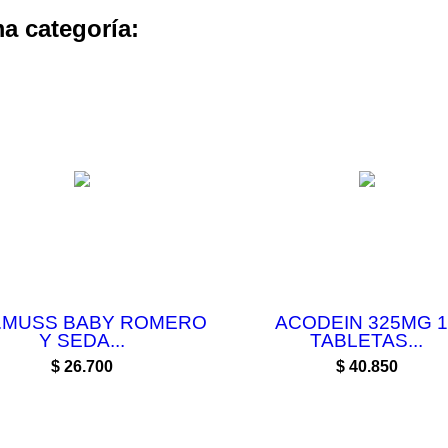
a categoría:
.MUSS BABY ROMERO
ACODEIN 325MG 1
Y SEDA...
TABLETAS...
Precio
Precio
$ 26.700
$ 40.850