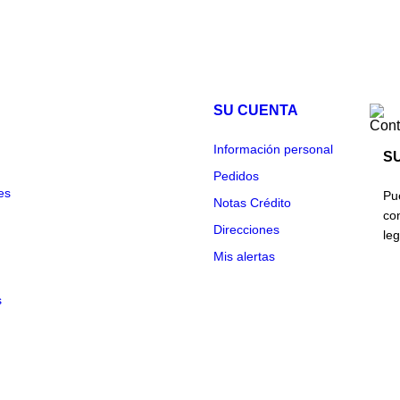
SU CUENTA
Cont
Información personal
S
Pedidos
es
Pu
Notas Crédito
co
Direcciones
leg
Mis alertas
s