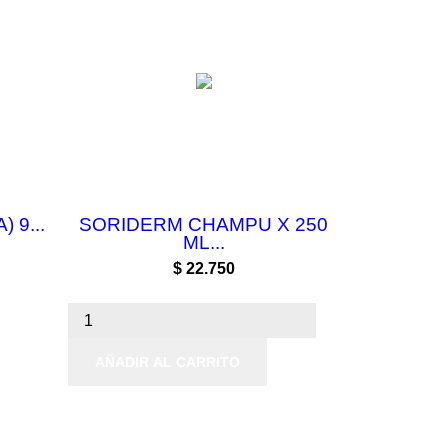
 9...
SORIDERM CHAMPU X 250
ML...
Precio
$ 22.750
AÑADIR AL CARRITO