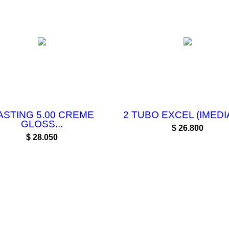
ASTING 5.00 CREME
2 TUBO EXCEL (IMEDIA)
GLOSS...
Precio
$ 26.800
Precio
$ 28.050