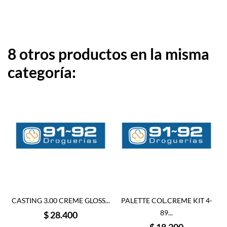
8 otros productos en la misma
categoría:
CASTING 3.00 CREME GLOSS...
PALETTE COL.CREME KIT 4-
89...
Precio
$ 28.400
Precio
$ 18.200