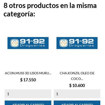
8 otros productos en la misma
categoría:
ACON.MUSS 3D LISOS MURU...
CHA.KONZIL OLEO DE
COCO...
Precio
$ 17.550
Precio
$ 10.600
AÑADIR AL CARRITO
AÑADIR AL CARRITO