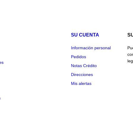
SU CUENTA
S
Información personal
Pu
co
Pedidos
leg
es
Notas Crédito
Direcciones
Mis alertas
s
© 2026 QualityColombia S.A. - Ecommerce software by PrestaShop™