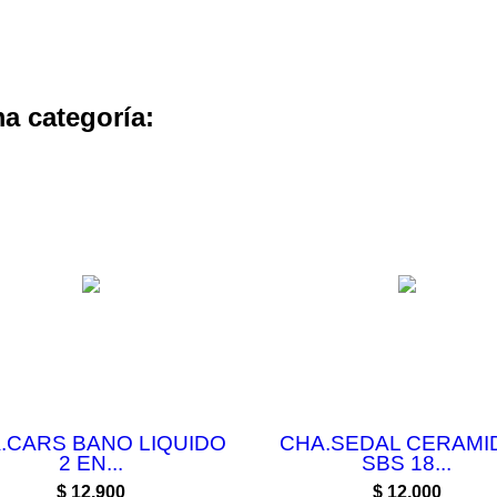
a categoría:
.CARS BANO LIQUIDO
CHA.SEDAL CERAMI
2 EN...
SBS 18...
Precio
Precio
$ 12.900
$ 12.000