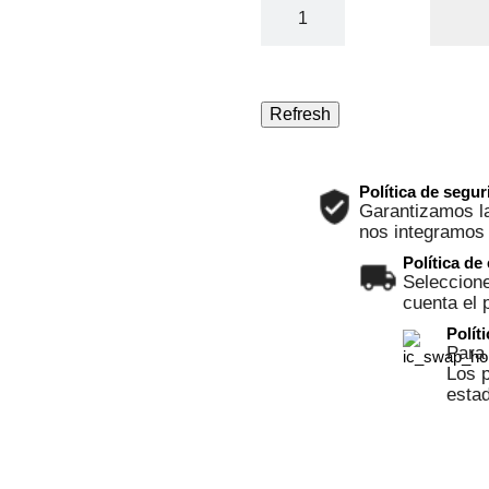
Política de segu
Garantizamos la
nos integramos
Política de
Seleccione
cuenta el 
Polít
Para 
Los p
esta