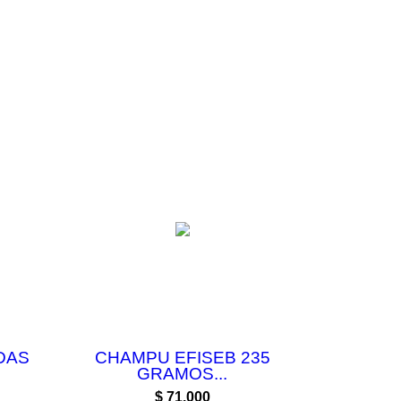
DAS
CHAMPU EFISEB 235
GRAMOS...
Precio
$ 71.000