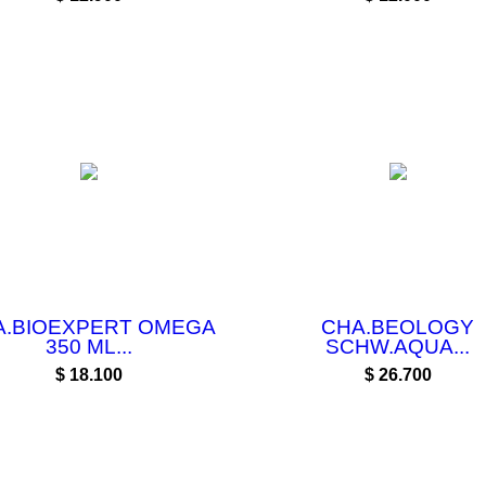
A.BIOEXPERT OMEGA
CHA.BEOLOGY
350 ML...
SCHW.AQUA...
Precio
Precio
$ 18.100
$ 26.700