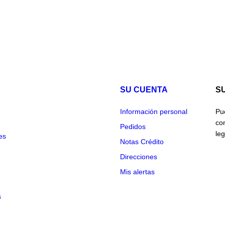
SU CUENTA
S
Información personal
Pu
co
Pedidos
leg
es
Notas Crédito
Direcciones
Mis alertas
s