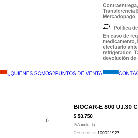
Contraentrega, 
Transferencia
Mercadopago
Política de
En caso de req
medicamento,
efectuarlo ante
refrigerados.
devolución de 
MES!!
Visítanos
¿QUIÉNES SOMOS?
PUNTOS DE VENTA
CONTÁ
E
BIOCAR-E 800 U.I.30
$ 50.750
0
IVA incluído
Referencia:
100021927