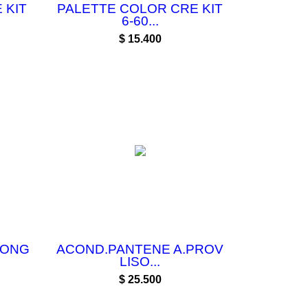
 KIT
PALETTE COLOR CRE KIT
6-60...
Precio
$ 15.400
LONG
ACOND.PANTENE A.PROV
LISO...
Precio
$ 25.500