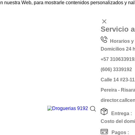
nuestra Web, para mostrarle contenidos personalizados y naliz
clear
Servicio a
Horarios y 
Domicilios 24 
+57 310633919
(606) 3339192
Calle 14 #23-1
Pereira - Risar
director.callc
Entrega :
Costo del domic
Pagos :