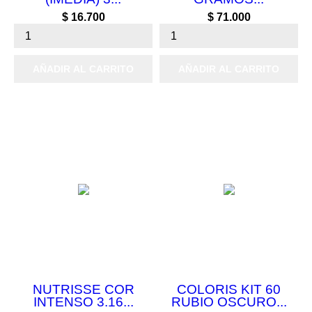
Precio
Precio
$ 16.700
$ 71.000
AÑADIR AL CARRITO
AÑADIR AL CARRITO
NUTRISSE COR
COLORIS KIT 60
INTENSO 3.16...
RUBIO OSCURO...