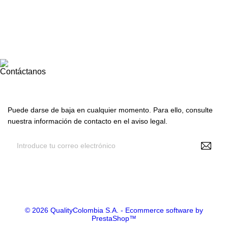

Nuestra empresa

Su cuenta
Contáctanos
Suscríbete con nosotros
Puede darse de baja en cualquier momento. Para ello, consulte
nuestra información de contacto en el aviso legal.
Recibir noticias y promociones
© 2026 QualityColombia S.A. - Ecommerce software by
PrestaShop™