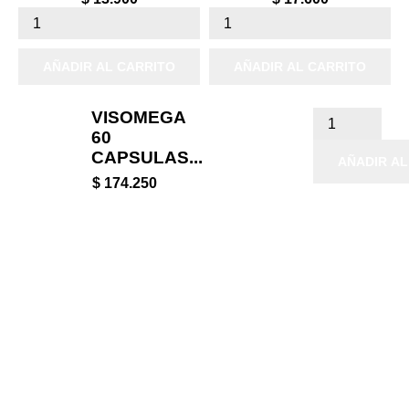
AÑADIR AL CARRITO
AÑADIR AL CARRITO
VISOMEGA
60
CAPSULAS...
AÑADIR AL
$ 174.250

Productos