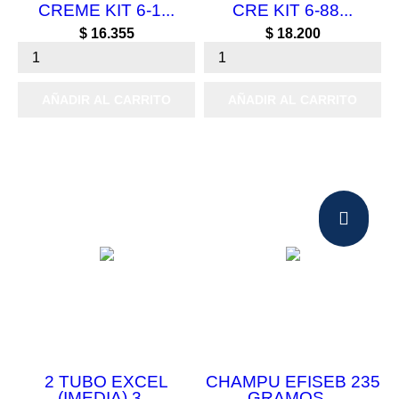
CREME KIT 6-1...
CRE KIT 6-88...
Precio
Precio
$ 16.355
$ 18.200
AÑADIR AL CARRITO
AÑADIR AL CARRITO
2 TUBO EXCEL
CHAMPU EFISEB 235
(IMEDIA) 3...
GRAMOS...