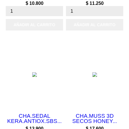
Precio
Precio
$ 10.800
$ 11.250
AÑADIR AL CARRITO
AÑADIR AL CARRITO
CHA.SEDAL
CHA.MUSS 3D
KERA.ANTIOX.SBS...
SECOS HONEY...
Precio
Precio
$ 13.900
$ 17.600