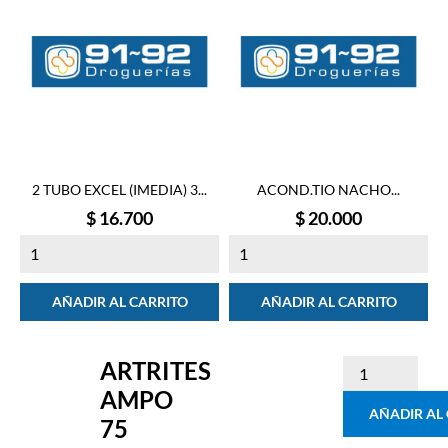
2 TUBO EXCEL (IMEDIA) 3...
ACOND.TIO NACHO...
Precio
Precio
$ 16.700
$ 20.000
AÑADIR AL CARRITO
AÑADIR AL CARRITO
ARTRITES
AMPO
AÑADIR AL
75