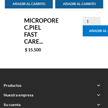
AÑADIR AL CARRITO
AÑADIR AL CARRITO
MICROPORE
C.PIEL
AÑADIR AL
FAST
CARE...
$ 15.500

Productos

Nuestra empresa

Su cuenta