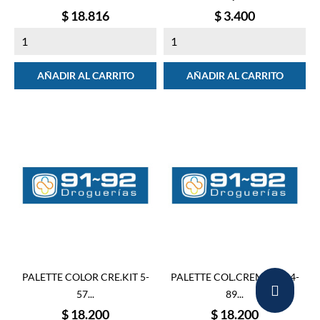
Precio
Precio
$ 18.816
$ 3.400
AÑADIR AL CARRITO
AÑADIR AL CARRITO
PALETTE COLOR CRE.KIT 5-
PALETTE COL.CREME KIT 4-
57...
89...
Precio
Precio
$ 18.200
$ 18.200