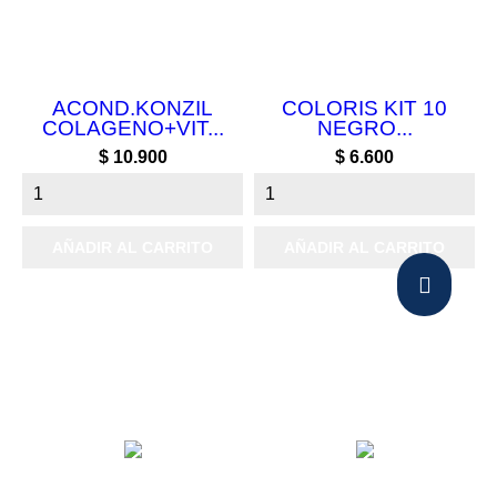
ACOND.KONZIL
COLORIS KIT 10
COLAGENO+VIT...
NEGRO...
Precio
Precio
$ 10.900
$ 6.600
AÑADIR AL CARRITO
AÑADIR AL CARRITO