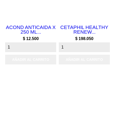
ACOND ANTICAIDA X
CETAPHIL HEALTHY
250 ML...
RENEW...
Precio
Precio
$ 12.500
$ 198.050
AÑADIR AL CARRITO
AÑADIR AL CARRITO