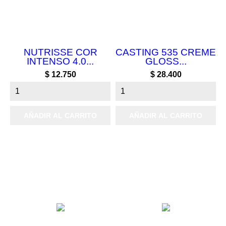
NUTRISSE COR
CASTING 535 CREME
INTENSO 4.0...
GLOSS...
Precio
Precio
$ 12.750
$ 28.400
AÑADIR AL CARRITO
AÑADIR AL CARRITO