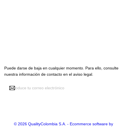

Productos

Nuestra empresa

Su cuenta
Suscríbete con nosotros
Puede darse de baja en cualquier momento. Para ello, consulte
nuestra información de contacto en el aviso legal.
Recibir noticias y promociones
© 2026 QualityColombia S.A. - Ecommerce software by