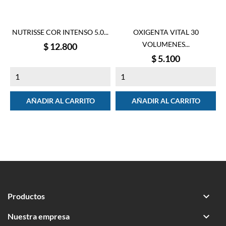
NUTRISSE COR INTENSO 5.0...
OXIGENTA VITAL 30
VOLUMENES...
Precio
$ 12.800
Precio
$ 5.100
AÑADIR AL CARRITO
AÑADIR AL CARRITO

Productos

Nuestra empresa