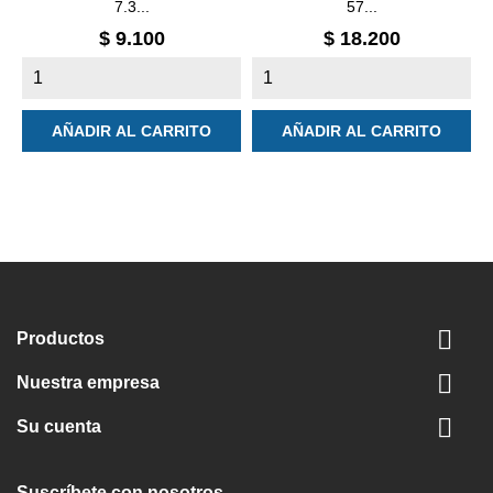
7.3...
57...
Precio
Precio
$ 9.100
$ 18.200
AÑADIR AL CARRITO
AÑADIR AL CARRITO

Productos

Nuestra empresa

Su cuenta
Suscríbete con nosotros