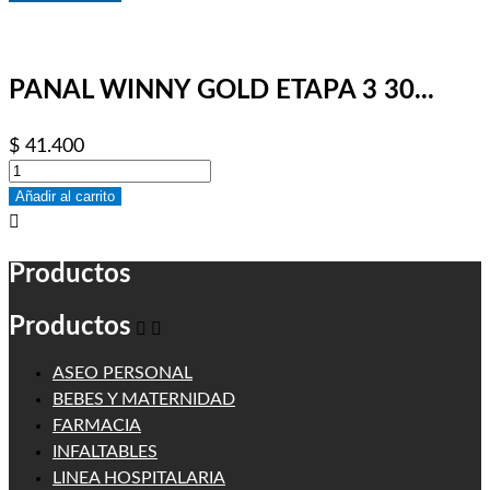
PANAL WINNY GOLD ETAPA 3 30...
$ 41.400
Añadir al carrito

Productos
Productos


ASEO PERSONAL
BEBES Y MATERNIDAD
FARMACIA
INFALTABLES
LINEA HOSPITALARIA