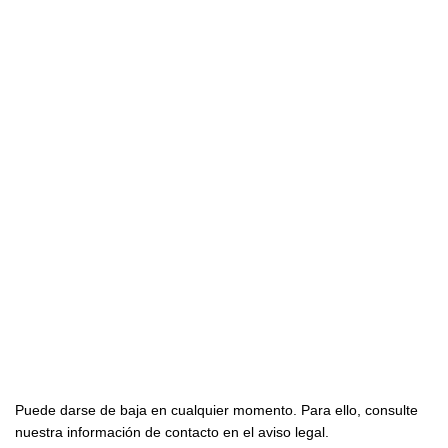

Productos

Nuestra empresa

Su cuenta
Suscríbete con nosotros
Puede darse de baja en cualquier momento. Para ello, consulte
nuestra información de contacto en el aviso legal.