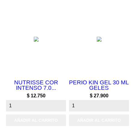
NUTRISSE COR
PERIO KIN GEL 30 ML
INTENSO 7.0...
GELES
Precio
Precio
$ 12.750
$ 27.900
AÑADIR AL CARRITO
AÑADIR AL CARRITO