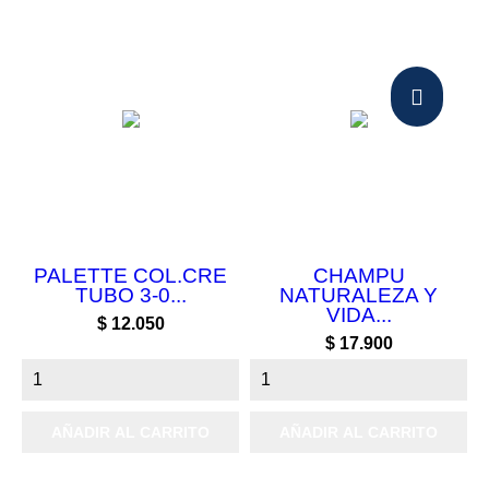
PALETTE COL.CRE
CHAMPU
TUBO 3-0...
NATURALEZA Y
VIDA...
Precio
$ 12.050
Precio
$ 17.900
AÑADIR AL CARRITO
AÑADIR AL CARRITO