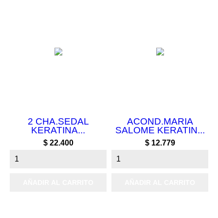
2 CHA.SEDAL
ACOND.MARIA
KERATINA...
SALOME KERATIN...
Precio
Precio
$ 22.400
$ 12.779
AÑADIR AL CARRITO
AÑADIR AL CARRITO