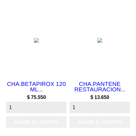
CHA.BETAPIROX 120
CHA.PANTENE
ML...
RESTAURACION...
Precio
Precio
$ 75.550
$ 13.650
AÑADIR AL CARRITO
AÑADIR AL CARRITO