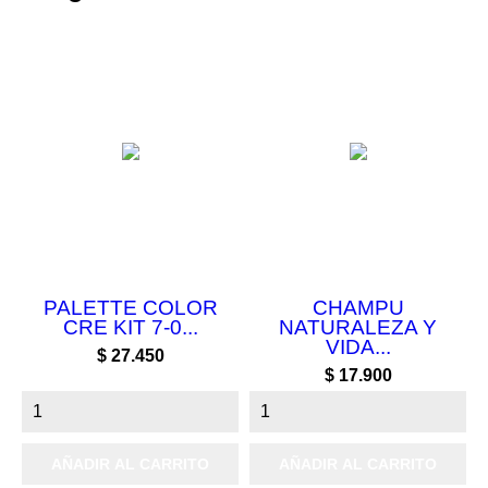
PALETTE COLOR
CHAMPU
CRE KIT 7-0...
NATURALEZA Y
VIDA...
Precio
$ 27.450
Precio
$ 17.900
AÑADIR AL CARRITO
AÑADIR AL CARRITO