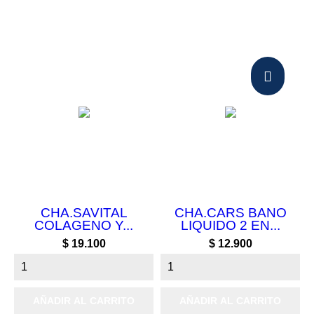
CHA.SAVITAL
CHA.CARS BANO
COLAGENO Y...
LIQUIDO 2 EN...
Precio
Precio
$ 19.100
$ 12.900
AÑADIR AL CARRITO
AÑADIR AL CARRITO