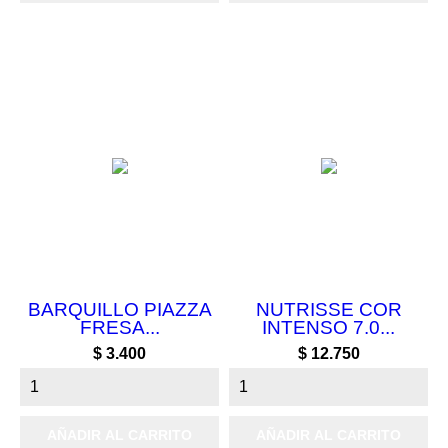
BARQUILLO PIAZZA
NUTRISSE COR
FRESA...
INTENSO 7.0...
Precio
Precio
$ 3.400
$ 12.750
AÑADIR AL CARRITO
AÑADIR AL CARRITO