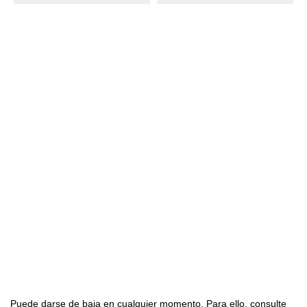

Productos

Nuestra empresa

Su cuenta
Suscríbete con nosotros
Puede darse de baja en cualquier momento. Para ello, consulte