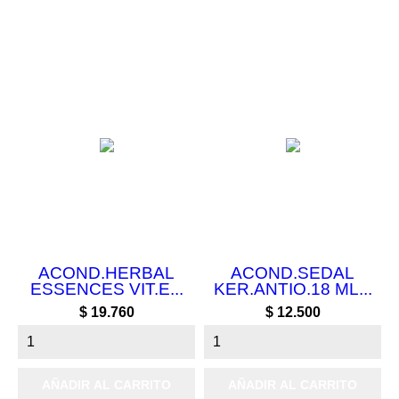
ACOND.HERBAL
ACOND.SEDAL
ESSENCES VIT.E...
KER.ANTIO.18 ML...
Precio
Precio
$ 19.760
$ 12.500
AÑADIR AL CARRITO
AÑADIR AL CARRITO