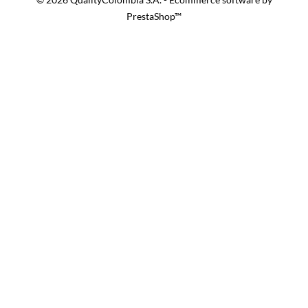
PrestaShop™