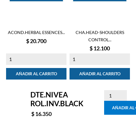
ACOND.HERBAL ESSENCES...
CHA.HEAD-SHOULDERS
CONTROL...
Precio
$ 20.700
Precio
$ 12.100
AÑADIR AL CARRITO
AÑADIR AL CARRITO
DTE.NIVEA
ROL.INV.BLACK
AÑADIR AL
$ 16.350