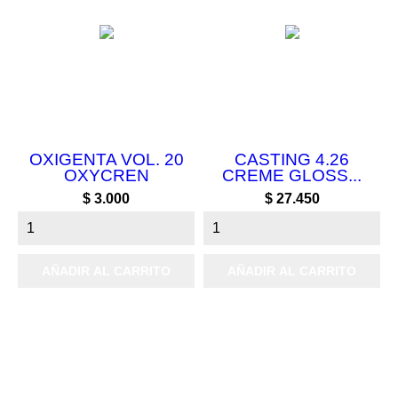
OXIGENTA VOL. 20
CASTING 4.26
OXYCREN
CREME GLOSS...
Precio
Precio
$ 3.000
$ 27.450
AÑADIR AL CARRITO
AÑADIR AL CARRITO