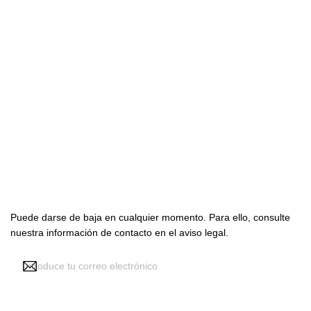

Productos

Nuestra empresa

Su cuenta
Suscríbete con nosotros
Puede darse de baja en cualquier momento. Para ello, consulte
nuestra información de contacto en el aviso legal.
Recibir noticias y promociones