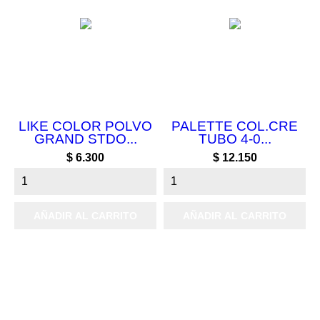
LIKE COLOR POLVO
PALETTE COL.CRE
GRAND STDO...
TUBO 4-0...
Precio
Precio
$ 6.300
$ 12.150
AÑADIR AL CARRITO
AÑADIR AL CARRITO