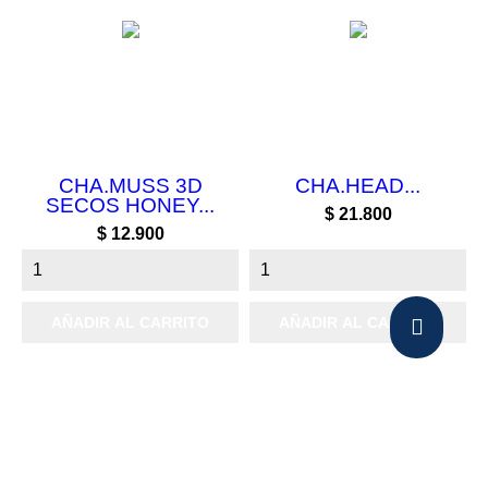
CHA.MUSS 3D
CHA.HEAD...
SECOS HONEY...
Precio
$ 21.800
Precio
$ 12.900
AÑADIR AL CARRITO
AÑADIR AL CARRITO