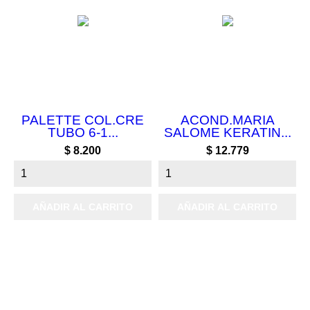
PALETTE COL.CRE
ACOND.MARIA
TUBO 6-1...
SALOME KERATIN...
Precio
Precio
$ 8.200
$ 12.779
AÑADIR AL CARRITO
AÑADIR AL CARRITO