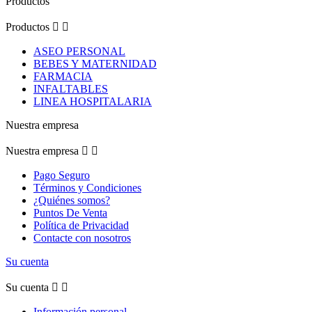
Productos
Productos


ASEO PERSONAL
BEBES Y MATERNIDAD
FARMACIA
INFALTABLES
LINEA HOSPITALARIA
Nuestra empresa
Nuestra empresa


Pago Seguro
Términos y Condiciones
¿Quiénes somos?
Puntos De Venta
Política de Privacidad
Contacte con nosotros
Su cuenta
Su cuenta


Información personal