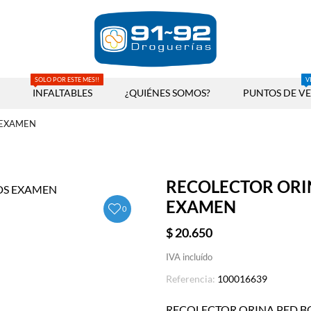
SOLO POR ESTE MES!!
V
INFALTABLES
¿QUIÉNES SOMOS?
PUNTOS DE V
 EXAMEN
RECOLECTOR ORIN
EXAMEN
0
$ 20.650
IVA incluído
Referencia:
100016639
RECOLECTOR ORINA PED.BO