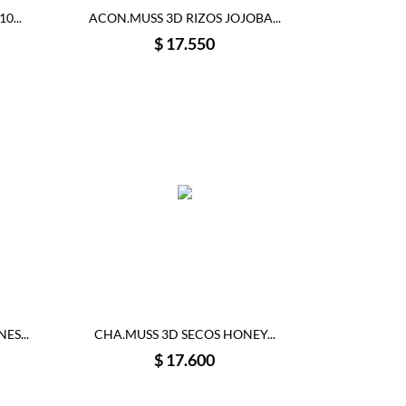
0...
ACON.MUSS 3D RIZOS JOJOBA...
Precio
$ 17.550
ES...
CHA.MUSS 3D SECOS HONEY...
Precio
$ 17.600