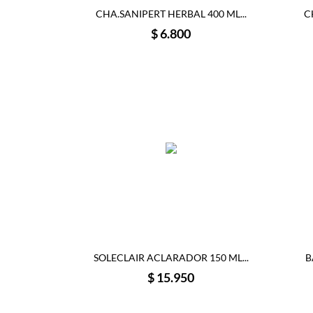
CHA.SANIPERT HERBAL 400 ML...
C
Precio
$ 6.800
SOLECLAIR ACLARADOR 150 ML...
B
Precio
$ 15.950