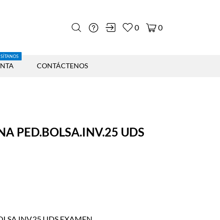
0
0
ISÍTANOS
ENTA
CONTÁCTENOS
A PED.BOLSA.INV.25 UDS
LSA.INV.25 UDS EXAMEN