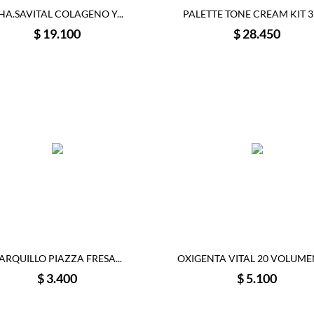
HA.SAVITAL COLAGENO Y...
PALETTE TONE CREAM KIT 31
Precio
Precio
$ 19.100
$ 28.450
ARQUILLO PIAZZA FRESA...
OXIGENTA VITAL 20 VOLUMEN
Precio
Precio
$ 3.400
$ 5.100