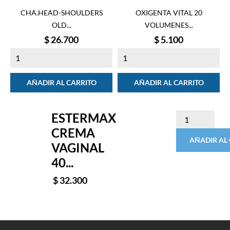
CHA.HEAD-SHOULDERS
OXIGENTA VITAL 20
OLD...
VOLUMENES...
Precio
Precio
$ 26.700
$ 5.100
AÑADIR AL CARRITO
AÑADIR AL CARRITO
ESTERMAX
CREMA
AÑADIR AL
VAGINAL
40...
$ 32.300