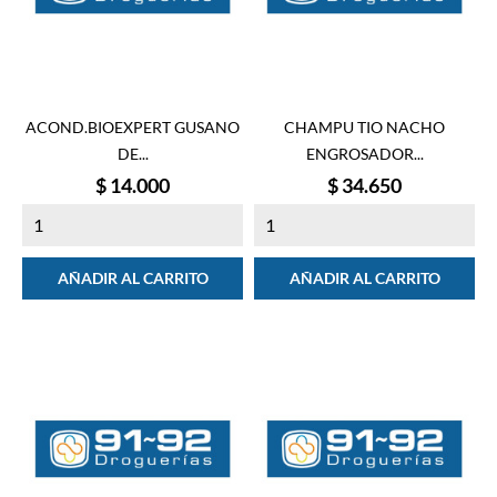
ACOND.BIOEXPERT GUSANO
CHAMPU TIO NACHO
DE...
ENGROSADOR...
Precio
Precio
$ 14.000
$ 34.650
AÑADIR AL CARRITO
AÑADIR AL CARRITO